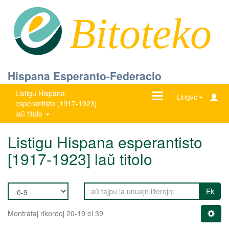
Bitoteko
Hispana Esperanto-Federacio
Listigu Hispana
Ŝanĝu
Lingvo
esperantisto [1917-1923]
navigadon
laŭ titolo
Listigu Hispana esperantisto
[1917-1923] laŭ titolo
Ek
Montrataj rikordoj 20-19 el 39