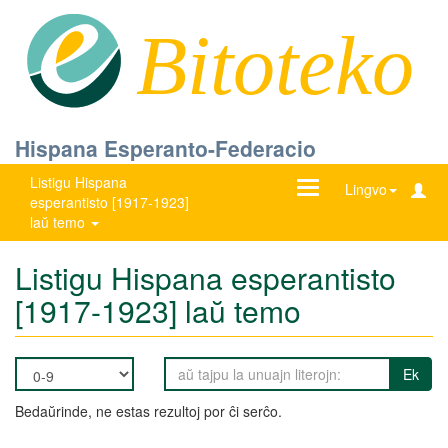
Bitoteko
Hispana Esperanto-Federacio
Listigu Hispana
Ŝanĝu
Lingvo
esperantisto [1917-1923]
navigadon
laŭ temo
Listigu Hispana esperantisto
[1917-1923] laŭ temo
Ek
Bedaŭrinde, ne estas rezultoj por ĉi serĉo.