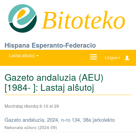
Bitoteko
Hispana Esperanto-Federacio
Lastaj alŝutoj
Ŝanĝu
Lingvo
navigadon
Gazeto andaluzia (AEU)
[1984- ]: Lastaj alŝutoj
Montrataj rikordoj 6-10 el 29
Gazeto andaluzia, 2024, n-ro 134, 38a jarkolekto
Nekonata aŭtoro
(
2024-09
)