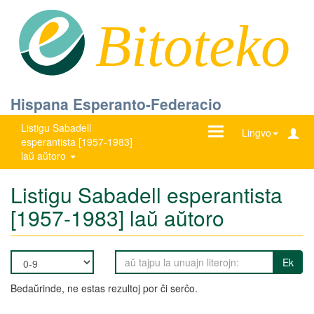
Bitoteko
Hispana Esperanto-Federacio
Listigu Sabadell
Ŝanĝu
Lingvo
esperantista [1957-1983]
navigadon
laŭ aŭtoro
Listigu Sabadell esperantista
[1957-1983] laŭ aŭtoro
Ek
Bedaŭrinde, ne estas rezultoj por ĉi serĉo.