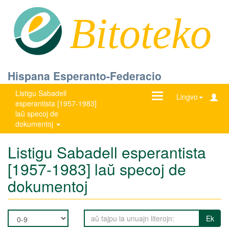
Bitoteko
Hispana Esperanto-Federacio
Listigu Sabadell
Ŝanĝu
Lingvo
esperantista [1957-1983]
navigadon
laŭ specoj de
dokumentoj
Listigu Sabadell esperantista
[1957-1983] laŭ specoj de
dokumentoj
Ek