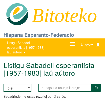
Bitoteko
Hispana Esperanto-Federacio
Listigu Sabadell
Ŝanĝu
Lingvo
esperantista [1957-1983]
navigadon
laŭ aŭtoro
Listigu Sabadell esperantista
[1957-1983] laŭ aŭtoro
Ek
Bedaŭrinde, ne estas rezultoj por ĉi serĉo.