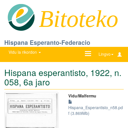
Bitoteko
Hispana Esperanto-Federacio
Vidu la rikordon
Ŝanĝu
Lingvo
navigadon
Hispana esperantisto, 1922, n.
058, 6a jaro
Vidu/Malfermu
Hispana_Esperantisto_n58.pd
f (3.869Mb)