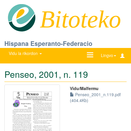
Bitoteko
Hispana Esperanto-Federacio
Vidu la rikordon
Ŝanĝu
Lingvo
navigadon
Penseo, 2001, n. 119
Vidu/Malfermu
Penseo_2001_n.119.pdf
(404.4Kb)