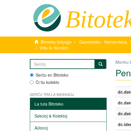
Bitote
Bitoteka ĉefpaĝo
Gazetoteko · Hemeroteca
Vidu la rikordon
Montru 
Pen
Serĉu en Bitoteko
Ĉi tiu kolekto
dc.dat
SERĈU TRA LA INDEKSOJ
dc.dat
La tuta Bitoteko
dc.dat
Sekcioj & Kolektoj
dc.iden
Aŭtoroj