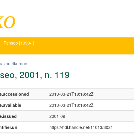
ko
Penseo [1990- ]
bazan rikordon
seo, 2001, n. 119
e.accessioned
2013-03-21T18:16:42Z
e.available
2013-03-21T18:16:42Z
e.issued
2001-09
tifier.uri
https://hdl.handle.net/11013/3021