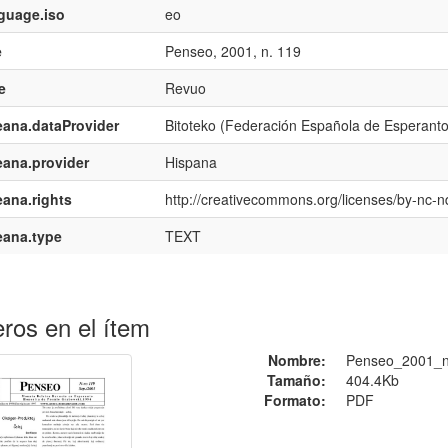
guage.iso
eo
e
Penseo, 2001, n. 119
e
Revuo
ana.dataProvider
Bitoteko (Federación Española de Esperant
ana.provider
Hispana
ana.rights
http://creativecommons.org/licenses/by-nc-n
eana.type
TEXT
ros en el ítem
Nombre:
Penseo_2001_n
Tamaño:
404.4Kb
Formato:
PDF