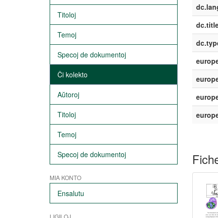
dc.lan
Titoloj
dc.titl
Temoj
dc.typ
Specoj de dokumentoj
europe
Ĉi kolekto
europe
Aŭtoroj
europe
Titoloj
europ
Temoj
Specoj de dokumentoj
Fiche
MIA KONTO
Ensalutu
LIGILOJ