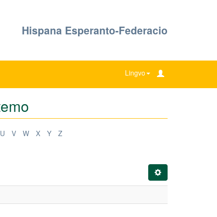
Hispana Esperanto-Federacio
Lingvo
 temo
U
V
W
X
Y
Z