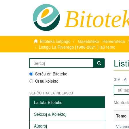
Bitote
Bitoteka ĉefpaĝo
Gazetoteko · Hemeroteca
Listigu La Riverego [1986-2021 ] laŭ temo
Lis
Serĉu en Bitoteko
0-9
A
Ĉi tiu kolekto
SERĈU TRA LA INDEKSOJ
La tuta Bitoteko
Montrata
Sekcioj & Kolektoj
Temo
Aŭtoroj
Vivanc