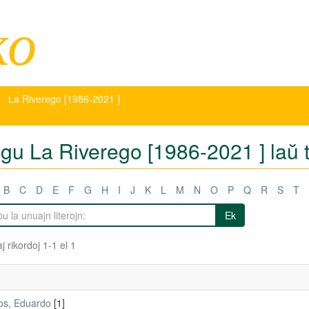
ko
La Riverego [1986-2021 ]
tigu La Riverego [1986-2021 ] laŭ
B
C
D
E
F
G
H
I
J
K
L
M
N
O
P
Q
R
S
T
Ek
j rikordoj 1-1 el 1
os, Eduardo
[1]