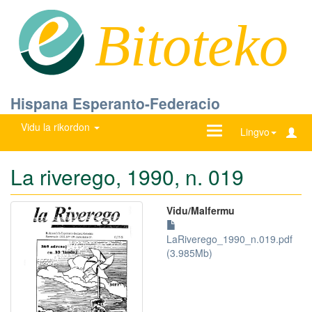
Bitoteko
Hispana Esperanto-Federacio
Vidu la rikordon
Ŝanĝu
Lingvo
navigadon
La riverego, 1990, n. 019
Vidu/Malfermu
LaRiverego_1990_n.019.pdf
(3.985Mb)