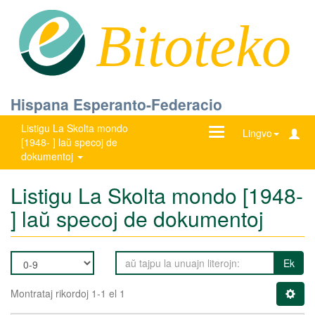
Bitoteko
Hispana Esperanto-Federacio
Listigu La Skolta mondo
Ŝanĝu
Lingvo
[1948- ] laŭ specoj de
navigadon
dokumentoj
Listigu La Skolta mondo [1948-
] laŭ specoj de dokumentoj
Ek
Montrataj rikordoj 1-1 el 1