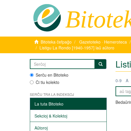
Bitote
Bitoteka ĉefpaĝo
Gazetoteko · Hemeroteca
Listigu La Rondo [1940-1957] laŭ aŭtoro
Lis
Serĉu en Bitoteko
0-9
A
Ĉi tiu kolekto
SERĈU TRA LA INDEKSOJ
Bedaŭrin
La tuta Bitoteko
Sekcioj & Kolektoj
Aŭtoroj