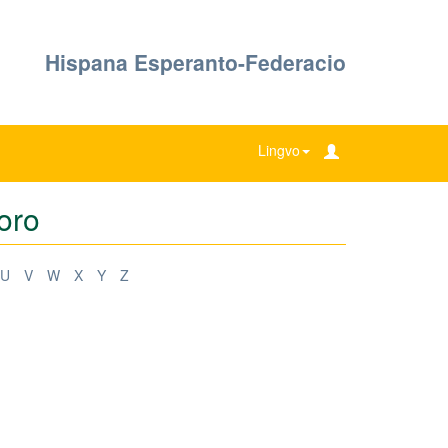
Hispana Esperanto-Federacio
Lingvo
oro
U
V
W
X
Y
Z