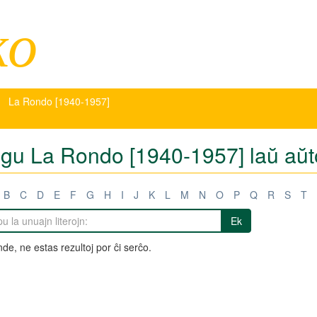
ko
La Rondo [1940-1957]
tigu La Rondo [1940-1957] laŭ aŭt
B
C
D
E
F
G
H
I
J
K
L
M
N
O
P
Q
R
S
T
Ek
de, ne estas rezultoj por ĉi serĉo.