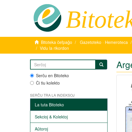
Bitote
Bitoteka ĉefpaĝo
Gazetoteko · Hemeroteca
Vidu la rikordon
Arg
Serĉu en Bitoteko
Ĉi tiu kolekto
SERĈU TRA LA INDEKSOJ
La tuta Bitoteko
Sekcioj & Kolektoj
Aŭtoroj