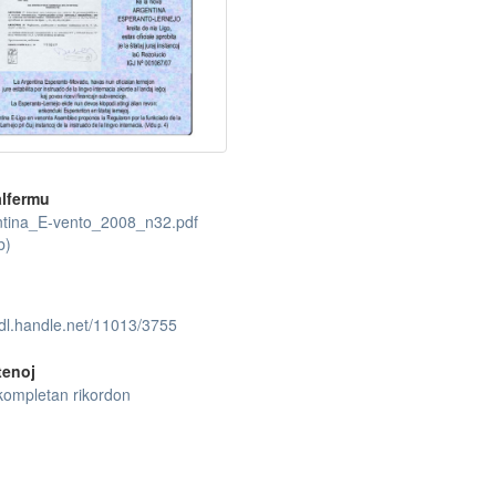
lfermu
tina_E-vento_2008_n32.pdf
b)
hdl.handle.net/11013/3755
tenoj
kompletan rikordon