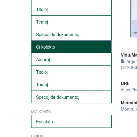
Titoloj
Temoj
Specoj de dokumentoj
Ĉi kolekto
Vidu/Ma
Aŭtoroj
Argen
(378.8K
Titoloj
URI:
Temoj
https://
Specoj de dokumentoj
Metada
Montru 
MIA KONTO
Ensalutu
LIGILOJ