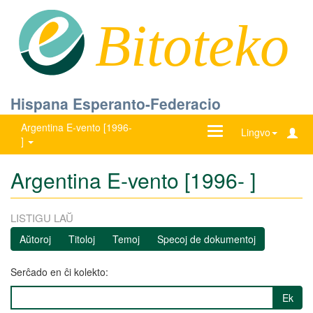
Bitoteko
Hispana Esperanto-Federacio
Argentina E-vento [1996-
Ŝanĝu
Lingvo
]
navigadon
Argentina E-vento [1996- ]
LISTIGU LAŬ
Aŭtoroj
Titoloj
Temoj
Specoj de dokumentoj
Serĉado en ĉi kolekto:
Ek