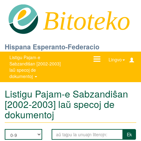
Bitoteko
Hispana Esperanto-Federacio
Listigu Pajam-e
Ŝanĝu
Lingvo
Sabzandiŝan [2002-2003]
navigadon
laŭ specoj de
dokumentoj
Listigu Pajam-e Sabzandiŝan
[2002-2003] laŭ specoj de
dokumentoj
Ek