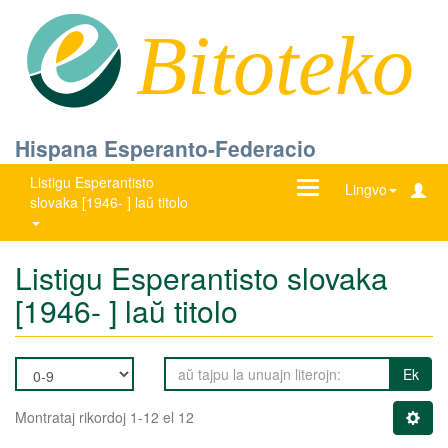
Bitoteko
Hispana Esperanto-Federacio
Listigu Esperantisto
Ŝanĝu
Lingvo
slovaka [1946- ] laŭ titolo
navigadon
Listigu Esperantisto slovaka
[1946- ] laŭ titolo
Ek
Montrataj rikordoj 1-12 el 12