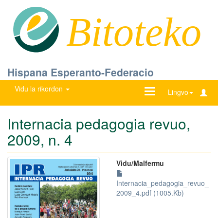
Bitoteko
Hispana Esperanto-Federacio
Vidu la rikordon
Ŝanĝu
Lingvo
navigadon
Internacia pedagogia revuo,
2009, n. 4
Vidu/Malfermu
Internacia_pedagogia_revuo_
2009_4.pdf (1005.Kb)