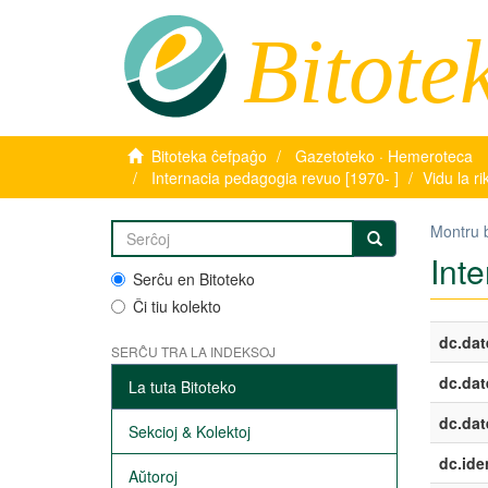
Bitote
Bitoteka ĉefpaĝo
Gazetoteko · Hemeroteca
Internacia pedagogia revuo [1970- ]
Vidu la r
Montru 
Int
Serĉu en Bitoteko
Ĉi tiu kolekto
dc.dat
SERĈU TRA LA INDEKSOJ
dc.dat
La tuta Bitoteko
dc.dat
Sekcioj & Kolektoj
dc.iden
Aŭtoroj