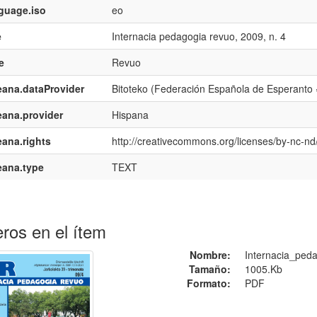
guage.iso
eo
e
Internacia pedagogia revuo, 2009, n. 4
e
Revuo
ana.dataProvider
Bitoteko (Federación Española de Esperanto
ana.provider
Hispana
ana.rights
http://creativecommons.org/licenses/by-nc-nd/
eana.type
TEXT
ros en el ítem
Nombre:
Internacia_peda
Tamaño:
1005.Kb
Formato:
PDF