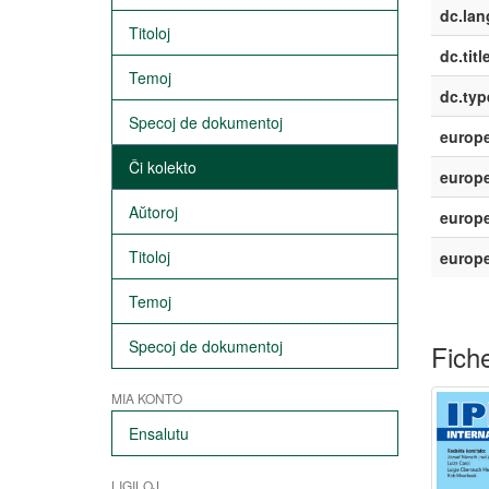
dc.lan
Titoloj
dc.titl
Temoj
dc.typ
Specoj de dokumentoj
europe
Ĉi kolekto
europe
Aŭtoroj
europe
Titoloj
europ
Temoj
Specoj de dokumentoj
Fiche
MIA KONTO
Ensalutu
LIGILOJ