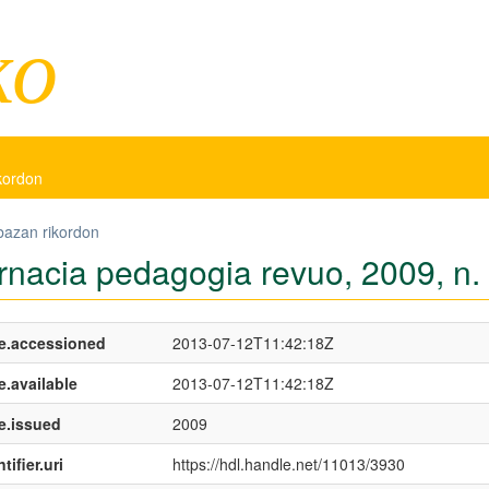
ko
ikordon
bazan rikordon
ernacia pedagogia revuo, 2009, n.
e.accessioned
2013-07-12T11:42:18Z
e.available
2013-07-12T11:42:18Z
e.issued
2009
tifier.uri
https://hdl.handle.net/11013/3930