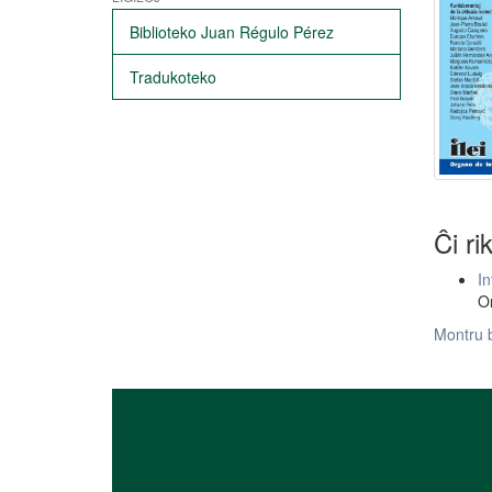
Biblioteko Juan Régulo Pérez
Tradukoteko
Ĉi ri
In
Or
Montru 