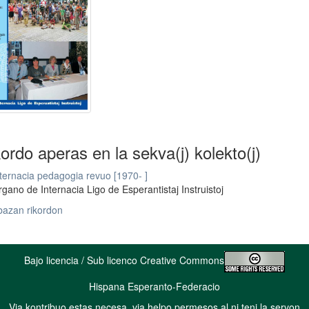
kordo aperas en la sekva(j) kolekto(j)
ternacia pedagogia revuo [1970- ]
gano de Internacia Ligo de Esperantistaj Instruistoj
bazan rikordon
Bajo licencia / Sub licenco Creative Commons
Hispana Esperanto-Federacio
Via kontribuo estas necesa, via helpo permesos al ni teni la servon