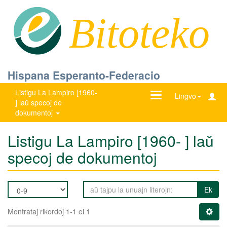
Bitoteko
Hispana Esperanto-Federacio
Listigu La Lampiro [1960-
Ŝanĝu
Lingvo
] laŭ specoj de
navigadon
dokumentoj
Listigu La Lampiro [1960- ] laŭ
specoj de dokumentoj
Ek
Montrataj rikordoj 1-1 el 1