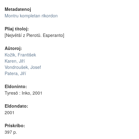
Metadatenoj
Montru kompletan rikordon
Pliaj titoloj:
[Největší z Pierotů. Esperanto]
Aŭtoroj:
Kožik, František
Karen, Jiří
Vondroušek, Josef
Patera, Jiří
Eldoninto:
Tyresö : Inko, 2001
Eldondato:
2001
Priskribo:
397 p.