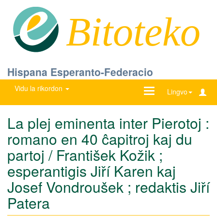
Bitoteko
Hispana Esperanto-Federacio
Vidu la rikordon
Ŝanĝu
Lingvo
navigadon
La plej eminenta inter Pierotoj :
romano en 40 ĉapitroj kaj du
partoj / František Kožik ;
esperantigis Jiří Karen kaj
Josef Vondroušek ; redaktis Jiří
Patera