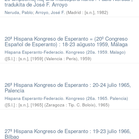
tradukita de José F. Arroyo
Neruda, Pablo
;
Arroyo, José F.
(
Madrid : [s.n.]
,
1982
)
20ª Hispana Kongreso de Esperanto = (20º Congreso
Español de Esperanto) : 18-23 aŭgusto 1959, Málaga
Hispana Esperanto-Federacio. Kongreso (20a. 1959. Malago)
(
[S.l.] : [s.n.], [1959] (Valencia : Peris)
,
1959
)
26ª Hispana Kongreso de Esperanto : 20-24 julio 1965,
Palencia
Hispana Esperanto-Federacio. Kongreso (26a. 1965. Palencia)
(
[S.l.] : [s.n.], [1965] (Zaragoza : Tip. C. Boloix)
,
1965
)
27ª Hispana Kongreso de Esperanto : 19-23 julio 1966,
Bilbao