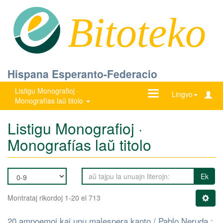
Bitoteko
Hispana Esperanto-Federacio
Listigu Monografioj ·
Ŝanĝu
Lingvo
Monografías laŭ titolo
navigadon
Listigu Monografioj ·
Monografías laŭ titolo
Ek
Montrataj rikordoj 1-20 el 713
20 ampoemoj kaj unu malespera kanto / Pablo Neruda ;