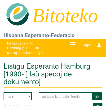
Bitoteko
Hispana Esperanto-Federacio
Listigu Esperanto
Ŝanĝu
Lingvo
Hamburg [1990- ] laŭ
navigadon
specoj de dokumentoj
Listigu Esperanto Hamburg
[1990- ] laŭ specoj de
dokumentoj
Ek