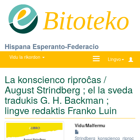
Bitoteko
Hispana Esperanto-Federacio
Vidu la rikordon
Ŝanĝu
Lingvo
navigadon
La konscienco riproĉas /
August Strindberg ; el la sveda
tradukis G. H. Backman ;
lingve redaktis Franko Luin
Vidu/Malfermu
Strindberg_konscienco_riproc