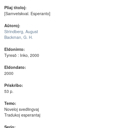
Pliaj titoloj:
[Samvetskval. Esperanto]
Aŭtoroj:
Strindberg, August
Backman, G. H.
Eldoninto:
Tyresö : Inko, 2000
Eldondato:
2000
Priskribo:
53 p.
Temo:
Noveloj svedlingvaj
Tradukoj esperantaj
Serio: