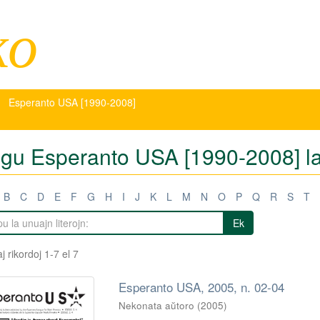
ko
Esperanto USA [1990-2008]
tigu Esperanto USA [1990-2008] laŭ
B
C
D
E
F
G
H
I
J
K
L
M
N
O
P
Q
R
S
T
Ek
j rikordoj 1-7 el 7
Esperanto USA, 2005, n. 02-04
Nekonata aŭtoro
(
2005
)