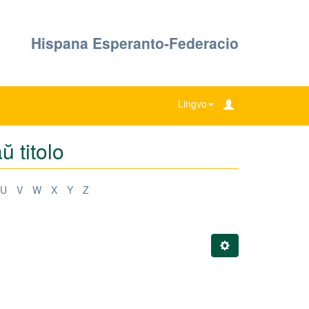
Hispana Esperanto-Federacio
Lingvo
 titolo
U
V
W
X
Y
Z