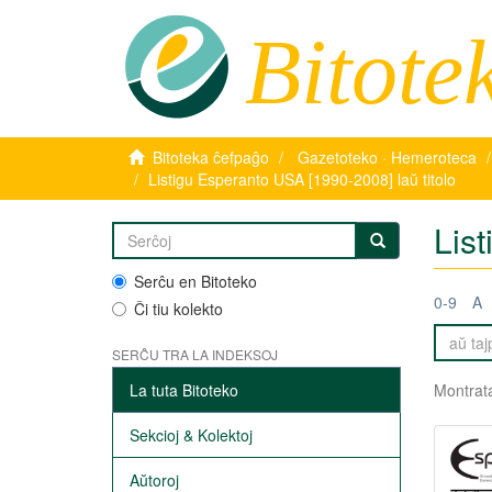
Bitote
Bitoteka ĉefpaĝo
Gazetoteko · Hemeroteca
Listigu Esperanto USA [1990-2008] laŭ titolo
Lis
Serĉu en Bitoteko
0-9
A
Ĉi tiu kolekto
SERĈU TRA LA INDEKSOJ
La tuta Bitoteko
Montrata
Sekcioj & Kolektoj
Aŭtoroj