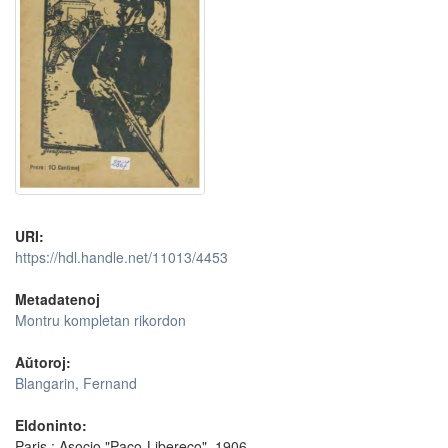
URI:
https://hdl.handle.net/11013/4453
Metadatenoj
Montru kompletan rikordon
Aŭtoroj:
Blangarin, Fernand
Eldoninto:
Paris : Asocio "Paco-Libereco", 1906