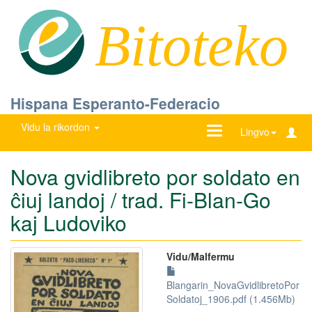
Bitoteko
Hispana Esperanto-Federacio
Vidu la rikordon
Ŝanĝu
Lingvo
navigadon
Nova gvidlibreto por soldato en
ĉiuj landoj / trad. Fi-Blan-Go
kaj Ludoviko
Vidu/Malfermu
Blangarin_NovaGvidlibretoPor
Soldatoj_1906.pdf (1.456Mb)