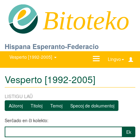
Bitoteko
Hispana Esperanto-Federacio
Vesperto [1992-2005]
Ŝanĝu
Lingvo
navigadon
Vesperto [1992-2005]
LISTIGU LAŬ
Aŭtoroj
Titoloj
Temoj
Specoj de dokumentoj
Serĉado en ĉi kolekto:
Ek