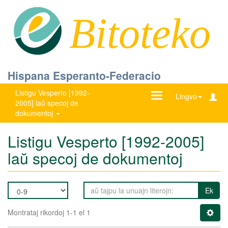
Bitoteko
Hispana Esperanto-Federacio
Listigu Vesperto [1992-
Ŝanĝu
Lingvo
2005] laŭ specoj de
navigadon
dokumentoj
Listigu Vesperto [1992-2005]
laŭ specoj de dokumentoj
Ek
Montrataj rikordoj 1-1 el 1