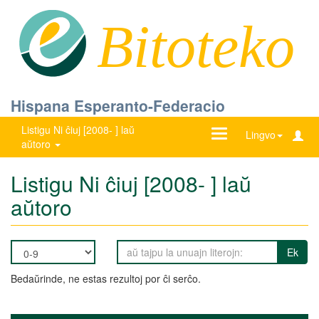
Bitoteko
Hispana Esperanto-Federacio
Listigu Ni ĉiuj [2008- ] laŭ
Ŝanĝu
Lingvo
aŭtoro
navigadon
Listigu Ni ĉiuj [2008- ] laŭ
aŭtoro
Ek
Bedaŭrinde, ne estas rezultoj por ĉi serĉo.