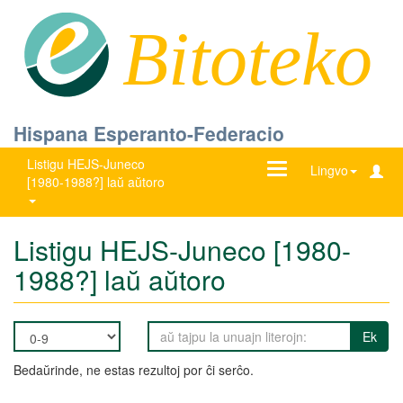
Bitoteko
Hispana Esperanto-Federacio
Listigu HEJS-Juneco
Ŝanĝu
Lingvo
[1980-1988?] laŭ aŭtoro
navigadon
Listigu HEJS-Juneco [1980-
1988?] laŭ aŭtoro
Ek
Bedaŭrinde, ne estas rezultoj por ĉi serĉo.