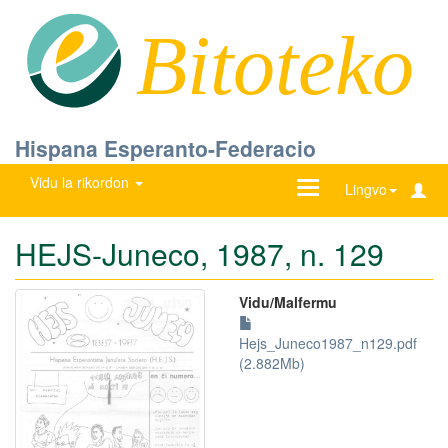
Bitoteko
Hispana Esperanto-Federacio
Vidu la rikordon
Ŝanĝu
Lingvo
navigadon
HEJS-Juneco, 1987, n. 129
Vidu/Malfermu
Hejs_Juneco1987_n129.pdf
(2.882Mb)