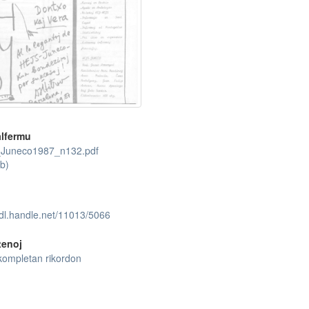
lfermu
Juneco1987_n132.pdf
b)
hdl.handle.net/11013/5066
tenoj
kompletan rikordon