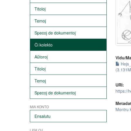
Titoloj
Temoj
Specoj de dokumentoj
Ĉi kolekto
Aŭtoroj
Vidu/Ma
Hejs_
Titoloj
(3.131M
Temoj
URI:
https://
Specoj de dokumentoj
Metada
MIA KONTO
Montru 
Ensalutu
LIGILOJ