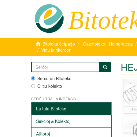
Bitote
Bitoteka ĉefpaĝo
Gazetoteko · Hemeroteca
Vidu la rikordon
HEJ
Serĉu en Bitoteko
Ĉi tiu kolekto
SERĈU TRA LA INDEKSOJ
La tuta Bitoteko
Sekcioj & Kolektoj
Aŭtoroj