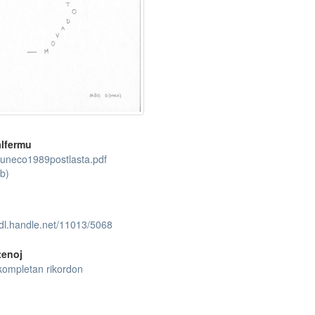
lfermu
uneco1989postlasta.pdf
b)
hdl.handle.net/11013/5068
tenoj
kompletan rikordon