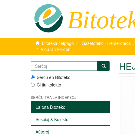
Bitote
Bitoteka ĉefpaĝo
Gazetoteko · Hemeroteca
Vidu la rikordon
HEJ
Serĉu en Bitoteko
Ĉi tiu kolekto
SERĈU TRA LA INDEKSOJ
La tuta Bitoteko
Sekcioj & Kolektoj
Aŭtoroj