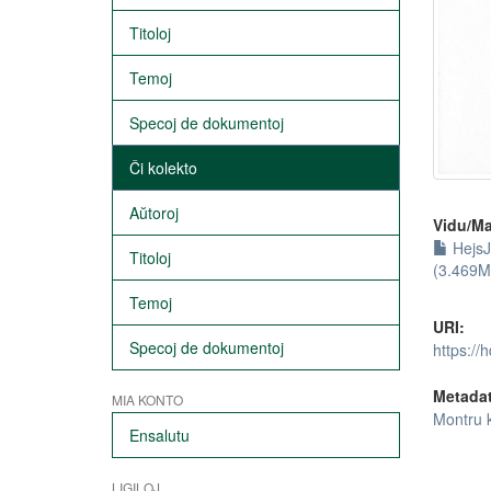
Titoloj
Temoj
Specoj de dokumentoj
Ĉi kolekto
Aŭtoroj
Vidu/Ma
HejsJ
Titoloj
(3.469M
Temoj
URI:
Specoj de dokumentoj
https://
Metada
MIA KONTO
Montru 
Ensalutu
LIGILOJ