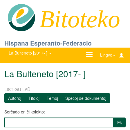
Bitoteko
Hispana Esperanto-Federacio
La Bulteneto [2017- ]
Ŝanĝu
Lingvo
navigadon
La Bulteneto [2017- ]
LISTIGU LAŬ
Aŭtoroj
Titoloj
Temoj
Specoj de dokumentoj
Serĉado en ĉi kolekto:
Ek