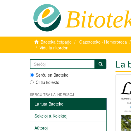
Bitote
Bitoteka ĉefpaĝo
Gazetoteko · Hemeroteca
Vidu la rikordon
La 
Serĉu en Bitoteko
Ĉi tiu kolekto
SERĈU TRA LA INDEKSOJ
La tuta Bitoteko
Sekcioj & Kolektoj
Aŭtoroj