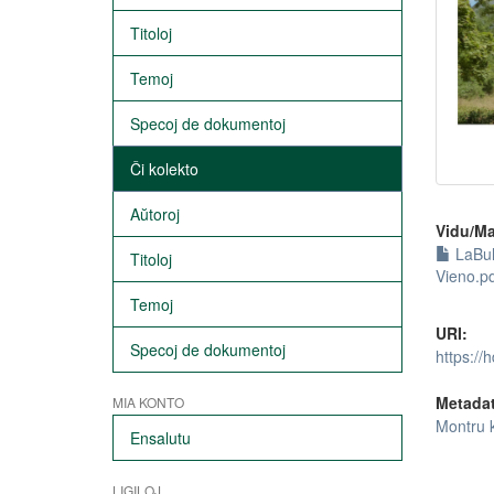
Titoloj
Temoj
Specoj de dokumentoj
Ĉi kolekto
Aŭtoroj
Vidu/Ma
LaBul
Titoloj
Vieno.p
Temoj
URI:
Specoj de dokumentoj
https://
Metada
MIA KONTO
Montru 
Ensalutu
LIGILOJ