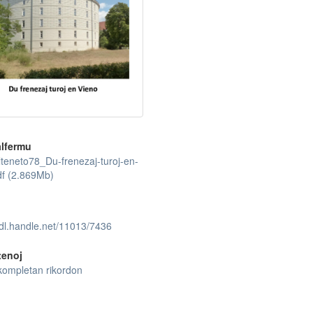
lfermu
teneto78_Du-frenezaj-turoj-en-
df (2.869Mb)
hdl.handle.net/11013/7436
tenoj
kompletan rikordon