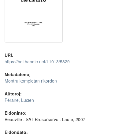
URI:
https://hdl.handle.net/11013/5829
Metadatenoj
Montru kompletan rikordon
Aŭtoroj:
Péraire, Lucien
Eldoninto:
Beauville : SAT-Broŝurservo : Laǔte, 2007
Eldondato: