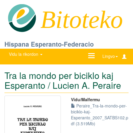
Bitoteko
Hispana Esperanto-Federacio
Vidu la rikordon
Ŝanĝu
Lingvo
navigadon
Tra la mondo per biciklo kaj
Esperanto / Lucien A. Peraire
Vidu/Malfermu
Peraire_Tra-la-mondo-per-
biciklo-kaj-
Esperanto_2007_SATBS102.p
df (3.519Mb)