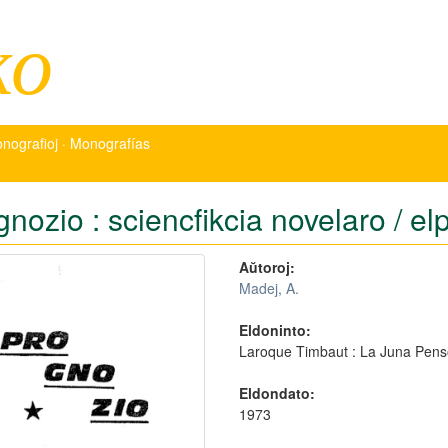
ko
nografioj · Monografías
nozio : sciencfikcia novelaro / el
Aŭtoroj:
Madej, A.
Eldoninto:
Laroque Timbaut : La Juna Pens
Eldondato:
1973