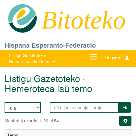
Bitoteko
Hispana Esperanto-Federacio
Listigu Gazetoteko ·
Ŝanĝu
Lingvo
Hemeroteca laŭ temo
navigadon
Listigu Gazetoteko ·
Hemeroteca laŭ temo
Ek
Montrataj rikordoj 1-20 el 54
Temo