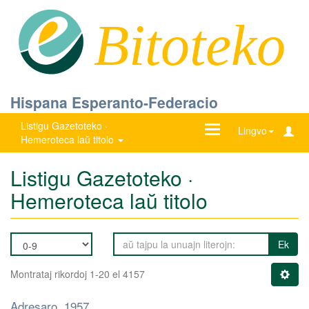
Bitoteko
Hispana Esperanto-Federacio
Listigu Gazetoteko ·
Ŝanĝu
Lingvo
Hemeroteca laŭ titolo
navigadon
Listigu Gazetoteko ·
Hemeroteca laŭ titolo
Ek
Montrataj rikordoj 1-20 el 4157
Adresaro, 1957