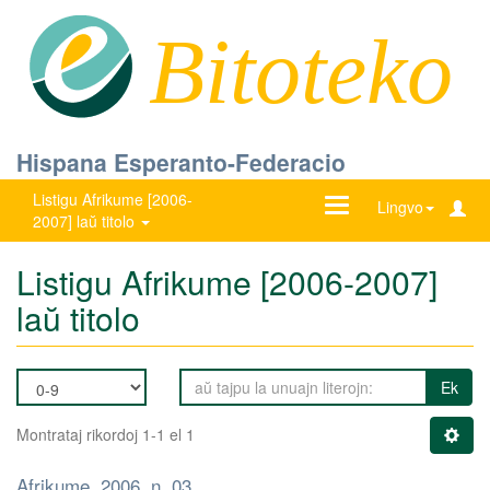
Bitoteko
Hispana Esperanto-Federacio
Listigu Afrikume [2006-
Ŝanĝu
Lingvo
2007] laŭ titolo
navigadon
Listigu Afrikume [2006-2007]
laŭ titolo
Ek
Montrataj rikordoj 1-1 el 1
Afrikume, 2006, n. 03