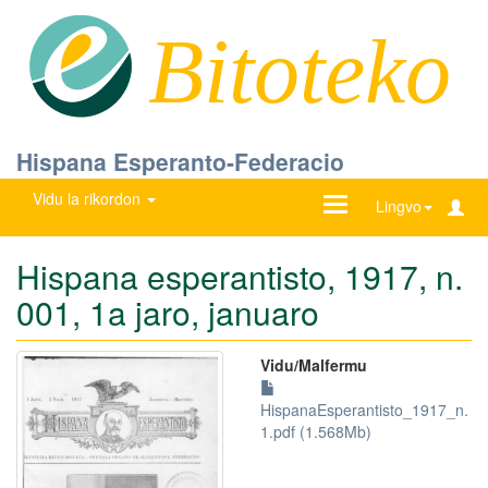
Bitoteko
Hispana Esperanto-Federacio
Vidu la rikordon
Ŝanĝu
Lingvo
navigadon
Hispana esperantisto, 1917, n.
001, 1a jaro, januaro
Vidu/Malfermu
HispanaEsperantisto_1917_n.
1.pdf (1.568Mb)