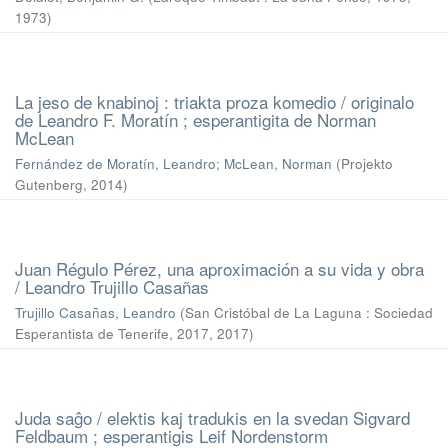
1973
)
La jeso de knabinoj : triakta proza komedio / originalo
de Leandro F. Moratín ; esperantigita de Norman
McLean
Fernández de Moratín, Leandro
;
McLean, Norman
(
Projekto
Gutenberg
,
2014
)
Juan Régulo Pérez, una aproximación a su vida y obra
/ Leandro Trujillo Casañas
Trujillo Casañas, Leandro
(
San Cristóbal de La Laguna : Sociedad
Esperantista de Tenerife, 2017
,
2017
)
Juda saĝo / elektis kaj tradukis en la svedan Sigvard
Feldbaum ; esperantigis Leif Nordenstorm