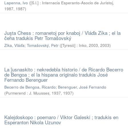
Lapenna, Ivo
(
[S.l.] : Internacia Esperanto-Asocio de Juristoj,
1987
,
1987
)
Justa Chess : romanetoj por knaboj / Vláďa Zíka ; el la
ĉeĥa tradukis Petr Tomašovský
Zíka, Vláďa
;
Tomašovský, Petr
(
[Tyresö] : Inko, 2003
,
2003
)
La ĵusnaskito : nekredebla historio / de Ricardo Becerro
de Bengoa ; el la hispana originalo tradukis José
Fernando Berenguer
Becerro de Bengoa, Ricardo
;
Berenguer, José Fernando
(
Purmerend : J. Muusses, 1937
,
1937
)
Kalejdoskopo : poemaro / Viktor Galeski ; tradukis en
Esperanton Nikola Uzunov