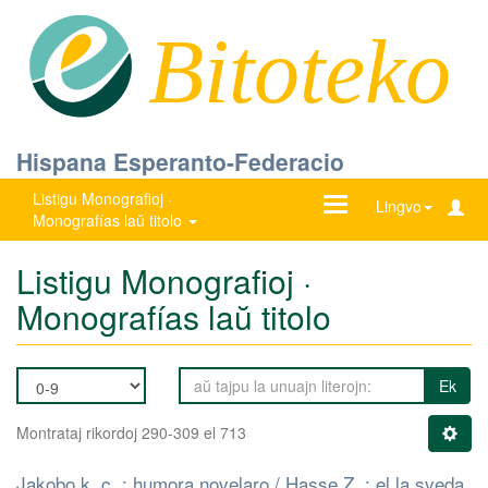
Bitoteko
Hispana Esperanto-Federacio
Listigu Monografioj ·
Ŝanĝu
Lingvo
Monografías laŭ titolo
navigadon
Listigu Monografioj ·
Monografías laŭ titolo
Ek
Montrataj rikordoj 290-309 el 713
Jakobo k. c. : humora novelaro / Hasse Z. ; el la sveda