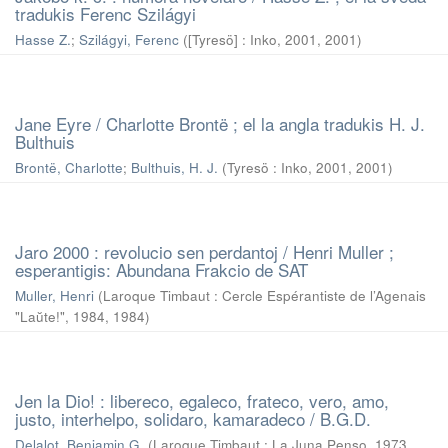
tradukis Ferenc Szilágyi
Hasse Z.
;
Szilágyi, Ferenc
(
[Tyresö] : Inko, 2001
,
2001
)
Jane Eyre / Charlotte Brontë ; el la angla tradukis H. J.
Bulthuis
Brontë, Charlotte
;
Bulthuis, H. J.
(
Tyresö : Inko, 2001
,
2001
)
Jaro 2000 : revolucio sen perdantoj / Henri Muller ;
esperantigis: Abundana Frakcio de SAT
Muller, Henri
(
Laroque Timbaut : Cercle Espérantiste de l’Agenais
"Laŭte!", 1984
,
1984
)
Jen la Dio! : libereco, egaleco, frateco, vero, amo,
justo, interhelpo, solidaro, kamaradeco / B.G.D.
Delalot, Benjamin G.
(
Laroque Timbaut : La Juna Penso, 1973
,