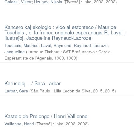
Galeski, Viktor
;
Uzunov, Nikola
(
[Tyresö] : Inko, 2002
,
2002
)
Kancero kaj ekologio : vido al estonteco / Maurice
Touchais ; el la franca originalo esperantigis R. Laval ;
ilustraĵoj, Jacqueline Raynaud-Lacroze
Touchais, Maurice
;
Laval, Raymond
;
Raynaud-Lacroze,
Jacqueline
(
Laroque Timbaut : SAT-Broŝurservo : Cercle
Espérantiste de l’Agenais, 1989
,
1989
)
Karuseloj... / Sara Larbar
Larbar, Sara
(
São Paulo : Lilia Ledon da Silva, 2015
,
2015
)
Kastelo de Prelongo / Henri Vallienne
Vallienne, Henri
(
[Tyresö] : Inko, 2002
,
2002
)