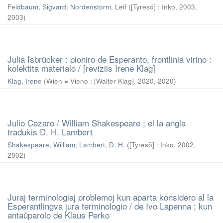
Feldbaum, Sigvard
;
Nordenstorm, Leif
(
[Tyresö] : Inko, 2003
,
2003
)
Julia Isbrücker : pioniro de Esperanto, frontlinia virino :
kolektita materialo / [reviziis Irene Klag]
Klag, Irene
(
Wien = Vieno : [Walter Klag], 2020
,
2020
)
Julio Cezaro / William Shakespeare ; el la angla
tradukis D. H. Lambert
Shakespeare, William
;
Lambert, D. H.
(
[Tyresö] : Inko, 2002
,
2002
)
Juraj terminologiaj problemoj kun aparta konsidero al la
Esperantlingva jura terminologio / de Ivo Lapenna ; kun
antaŭparolo de Klaus Perko