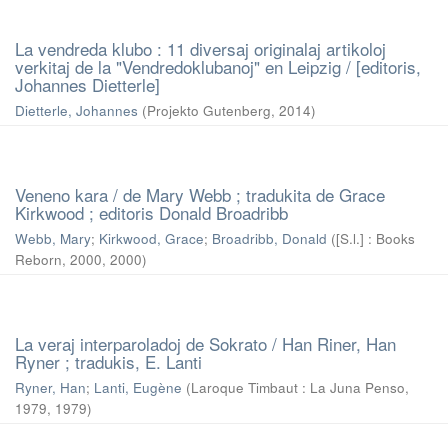
La vendreda klubo : 11 diversaj originalaj artikoloj
verkitaj de la "Vendredoklubanoj" en Leipzig / [editoris,
Johannes Dietterle]
Dietterle, Johannes
(
Projekto Gutenberg
,
2014
)
Veneno kara / de Mary Webb ; tradukita de Grace
Kirkwood ; editoris Donald Broadribb
Webb, Mary
;
Kirkwood, Grace
;
Broadribb, Donald
(
[S.l.] : Books
Reborn, 2000
,
2000
)
La veraj interparoladoj de Sokrato / Han Riner, Han
Ryner ; tradukis, E. Lanti
Ryner, Han
;
Lanti, Eugène
(
Laroque Timbaut : La Juna Penso,
1979
,
1979
)