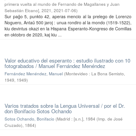
primera vuelta al mundo de Fernando de Magallanes y Juan
Sebastián Elcano], 2021
,
2021-07-06
)
Sur paĝo 5, punkto 42, aperas mencio al la prelego de Lorenzo
Noguero, Antaŭ 500 jaroj : unua rondiro al la mondo (1519-1522),
kiu devintus okazi en la Hispana Esperanto-Kongreso de Comillas
en oktobro de 2020, kaj kiu ...
Valor educativo del esperanto : estudio ilustrado con 10
fotograbados / Manuel Fernández Menéndez
Fernández Menéndez, Manuel
(
Montevideo : La Bona Semisto,
1949
,
1949
)
Varios tratados sobre la Lengua Universal / por el Dr.
don Bonifacio Sotos Ochando
Sotos Ochando, Bonifacio
(
Madrid : [s.n.], 1984 (Imp. de José
Cruzado)
,
1864
)