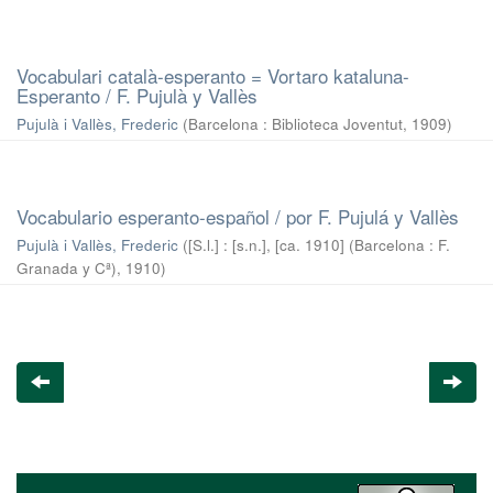
Vocabulari català-esperanto = Vortaro kataluna-
Esperanto / F. Pujulà y Vallès
Pujulà i Vallès, Frederic
(
Barcelona : Biblioteca Joventut
,
1909
)
Vocabulario esperanto-español / por F. Pujulá y Vallès
Pujulà i Vallès, Frederic
(
[S.l.] : [s.n.], [ca. 1910] (Barcelona : F.
Granada y Cª)
,
1910
)