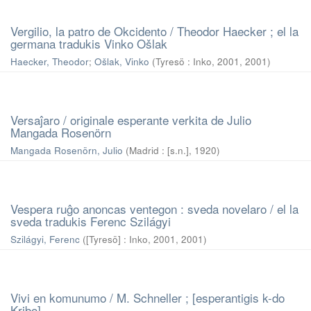
Vergilio, la patro de Okcidento / Theodor Haecker ; el la
germana tradukis Vinko Ošlak
Haecker, Theodor
;
Ošlak, Vinko
(
Tyresö : Inko, 2001
,
2001
)
Versaĵaro / originale esperante verkita de Julio
Mangada Rosenörn
Mangada Rosenörn, Julio
(
Madrid : [s.n.]
,
1920
)
Vespera ruĝo anoncas ventegon : sveda novelaro / el la
sveda tradukis Ferenc Szilágyi
Szilágyi, Ferenc
(
[Tyresö] : Inko, 2001
,
2001
)
Vivi en komunumo / M. Schneller ; [esperantigis k-do
Kribo]