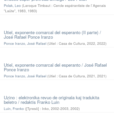
Polak, Leo
(
Laroque Timbaut : Cercle espérantiste de l`Agenais
"Laŭte", 1983
,
1983
)
Utiel, exponente comarcal del esperanto (II parte) /
José Rafael Ponce Iranzo
Ponce Iranzo, José Rafael
(
Utiel : Casa de Cultura, 2022
,
2022
)
Utiel, exponente comarcal del esperanto / José Rafael
Ponce Iranzo
Ponce Iranzo, José Rafael
(
Utiel : Casa de Cultura, 2021
,
2021
)
Uzino : elektronika revuo de originala kaj tradukita
beletro / redaktis Franko Luin
Luin, Franko
(
[Tyresö] : Inko, 2002-2003
,
2002
)