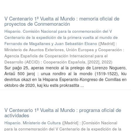
V Centenario 1ª Vuelta al Mundo : memoria oficial de
proyectos de Conmemoración
Hispanio. Comisión Nacional para la conmemoración del V
Centenario de la expedición de la primera vuelta al mundo de
Fernando de Magallanes y Juan Sebastián Elcano
(
[Madrid] :
Ministerio de Asuntos Exteriores, Unión Europea y Cooperación :
Agencia Española de Cooperación Internacional para el
Desarrollo (AECID) : Cooperación Española, [2022]
,
2022
)
Sur paĝo 25, aperas mencio al la prelego de Lorenzo Noguero,
Antaŭ 500 jaroj : unua rondiro al la mondo (1519-1522), kiu
devintus okazi en la Hispana Esperanto-Kongreso de Comillas en
oktobro de 2020, kaj kiu estis prokrastita ...
V Centenario 1ª Vuelta al Mundo : programa oficial de
actividades
Hispanio. Ministerio de Cultura
(
[Madrid] : [Comisión Nacional
para la conmemoración del V Centenario de la expedición de la