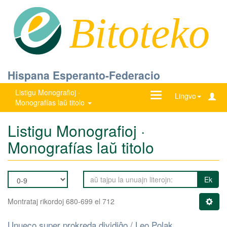
Bitoteko
Hispana Esperanto-Federacio
Listigu Monografioj ·
Ŝanĝu
Lingvo
Monografías laŭ titolo
navigadon
Listigu Monografioj ·
Monografías laŭ titolo
Ek
Montrataj rikordoj 680-699 el 712
Unueco super prokreda dividiĝo / Leo Polak