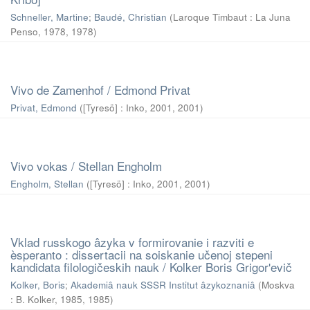
Schneller, Martine
;
Baudé, Christian
(
Laroque Timbaut : La Juna
Penso, 1978
,
1978
)
Vivo de Zamenhof / Edmond Privat
Privat, Edmond
(
[Tyresö] : Inko, 2001
,
2001
)
Vivo vokas / Stellan Engholm
Engholm, Stellan
(
[Tyresö] : Inko, 2001
,
2001
)
Vklad russkogo âzyka v formirovanie i razviti e
èsperanto : dissertacii na soiskanie učenoj stepeni
kandidata filologičeskih nauk / Kolker Boris Grigorʹevič
Kolker, Boris
;
Akademiâ nauk SSSR Institut âzykoznaniâ
(
Moskva
: B. Kolker, 1985
,
1985
)