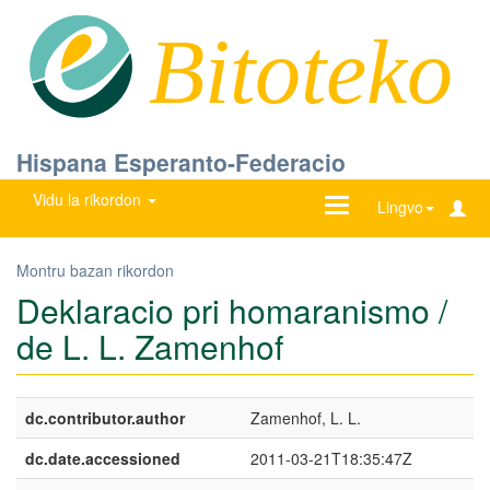
Bitoteko
Hispana Esperanto-Federacio
Vidu la rikordon
Ŝanĝu
Lingvo
navigadon
Montru bazan rikordon
Deklaracio pri homaranismo /
de L. L. Zamenhof
dc.contributor.author
Zamenhof, L. L.
dc.date.accessioned
2011-03-21T18:35:47Z