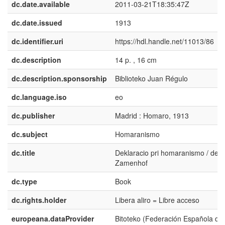
dc.date.available
2011-03-21T18:35:47Z
dc.date.issued
1913
dc.identifier.uri
https://hdl.handle.net/11013/86
dc.description
14 p. , 16 cm
dc.description.sponsorship
Biblioteko Juan Régulo
dc.language.iso
eo
dc.publisher
Madrid : Homaro, 1913
dc.subject
Homaranismo
dc.title
Deklaracio pri homaranismo / de L.
Zamenhof
dc.type
Book
dc.rights.holder
Libera aliro = Libre acceso
europeana.dataProvider
Bitoteko (Federación Española de