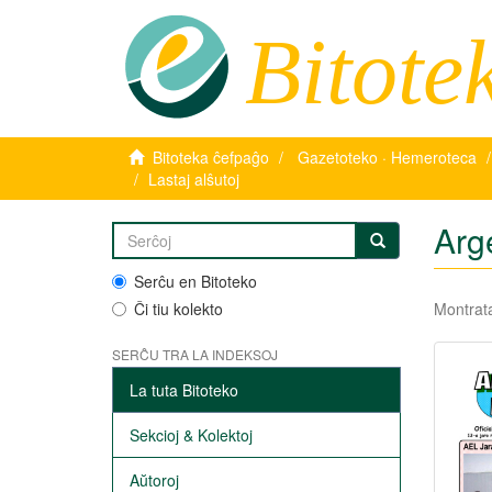
Bitote
Bitoteka ĉefpaĝo
Gazetoteko · Hemeroteca
Lastaj alŝutoj
Arge
Serĉu en Bitoteko
Ĉi tiu kolekto
Montrata
SERĈU TRA LA INDEKSOJ
La tuta Bitoteko
Sekcioj & Kolektoj
Aŭtoroj