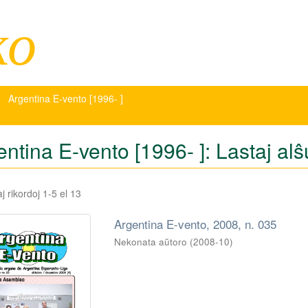
ko
Argentina E-vento [1996- ]
ntina E-vento [1996- ]: Lastaj alŝ
j rikordoj 1-5 el 13
Argentina E-vento, 2008, n. 035
Nekonata aŭtoro
(
2008-10
)