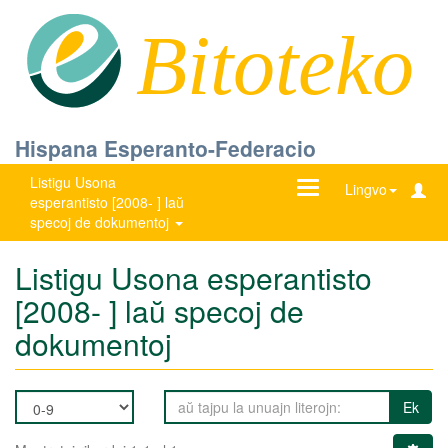
Bitoteko
Hispana Esperanto-Federacio
Listigu Usona
Ŝanĝu
Lingvo
esperantisto [2008- ] laŭ
navigadon
specoj de dokumentoj
Listigu Usona esperantisto
[2008- ] laŭ specoj de
dokumentoj
Ek