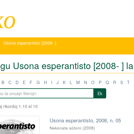
ko
Usona esperantisto [2008- ]
igu Usona esperantisto [2008- ] laŭ
B
C
D
E
F
G
H
I
J
K
L
M
N
O
P
Q
R
S
T
Ek
j rikordoj 1-10 el 10
Usona esperantisto, 2008, n. 05
Nekonata aŭtoro
(
2008
)