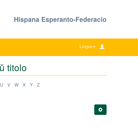
Hispana Esperanto-Federacio
Lingvo
 titolo
U
V
W
X
Y
Z