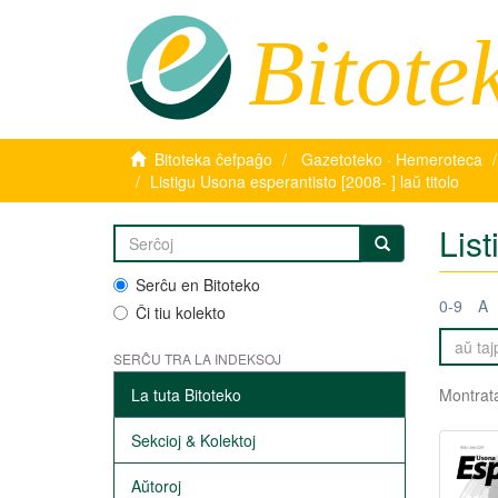
Bitote
Bitoteka ĉefpaĝo
Gazetoteko · Hemeroteca
Listigu Usona esperantisto [2008- ] laŭ titolo
List
Serĉu en Bitoteko
0-9
A
Ĉi tiu kolekto
SERĈU TRA LA INDEKSOJ
La tuta Bitoteko
Montrata
Sekcioj & Kolektoj
Aŭtoroj