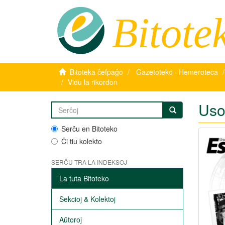
Bitote
Bitoteka ĉefpaĝo
Gazetoteko · Hemeroteca
Vidu la rikordon
Uso
Serĉu en Bitoteko
Ĉi tiu kolekto
SERĈU TRA LA INDEKSOJ
La tuta Bitoteko
Sekcioj & Kolektoj
Aŭtoroj