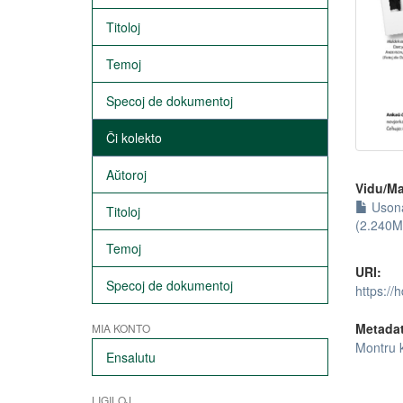
Titoloj
Temoj
Specoj de dokumentoj
Ĉi kolekto
Aŭtoroj
Vidu/Ma
Usona
Titoloj
(2.240M
Temoj
URI:
Specoj de dokumentoj
https://
Metada
MIA KONTO
Montru 
Ensalutu
LIGILOJ