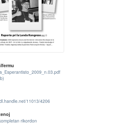
lfermu
_Esperantisto_2009_n.03.pdf
b)
hdl.handle.net/11013/4206
tenoj
kompletan rikordon