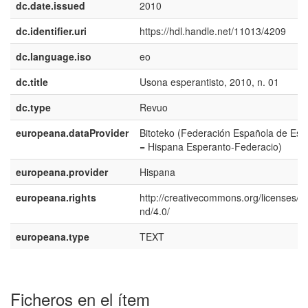
dc.date.issued
2010
dc.identifier.uri
https://hdl.handle.net/11013/4209
dc.language.iso
eo
dc.title
Usona esperantisto, 2010, n. 01
dc.type
Revuo
europeana.dataProvider
Bitoteko (Federación Española de Esp
= Hispana Esperanto-Federacio)
europeana.provider
Hispana
europeana.rights
http://creativecommons.org/licenses/b
nd/4.0/
europeana.type
TEXT
Ficheros en el ítem