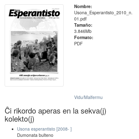
Nombre:
Usona_Esperantisto_2010_n.
01.pdf
Tamaño:
3.846Mb
Formato:
PDF
Vidu/Malfermu
Ĉi rikordo aperas en la sekva(j)
kolekto(j)
Usona esperantisto [2008- ]
Dumonata bulteno