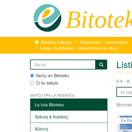
Bitote
Bitoteka ĉefpaĝo
Gazetoteko · Hemeroteca
Listigu Gazetoteko · Hemeroteca laŭ titolo
List
Serĉu en Bitoteko
0-9
A
Ĉi tiu sekcio
SERĈU TRA LA INDEKSOJ
La tuta Bitoteko
Montrata
Sekcioj & Kolektoj
Aŭtoroj