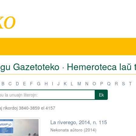
ko
igu Gazetoteko · Hemeroteca laŭ t
B
C
D
E
F
G
H
I
J
K
L
M
N
O
P
Q
R
S
T
Ek
j rikordoj 3840-3859 el 4157
La riverego, 2014, n. 115
Nekonata aŭtoro
(
2014
)