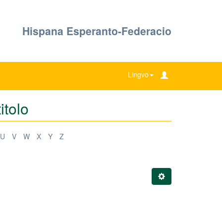
Hispana Esperanto-Federacio
Lingvo
itolo
U
V
W
X
Y
Z